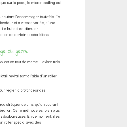
ue sur la peau, le microneedling est
pour autant l’endommager toutefois. En
ofondeur et à vitesse variée, d’une
. Le but est de stimuler
uction de certaines sécrétions
âge du genre
ication tout de même. Il existe trois
il revitalisant à l’aide d’un roller
our régler la profondeur des
e radiofréquence ainsi qu’un courant
nération. Cette méthode est bien plus
lus douloureuses. En ce moment, il est
un roller spécial avec des