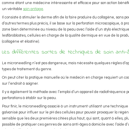
comme étant une médecine intéressante et efficace pour son action bénéfiq
un véritable
soin antiage
.
Il consiste à stimuler le derme afin de la faire produire du collagène, sans 
d’autres termes plus précis, il se base sur la perforation microscopique, à pr
zone bien déterminée au niveau de la peau avec l’aide d’un stylo électrique
lesfibroblastes, cellules en charge de la qualité dermique en vue de la prod
(collagène et élastine).
Les différentes sortes de techniques de soin anti-
Le microneedling n’est pas dangereux, mais nécessite quelques règles d’appl
types de traitement du genre.
On peut citer la pratique manuelle où le médecin en charge requiert un cockta
sur l’endroit à soigner.
Il y a également la méthode avec l’emploi d’un appareil de radiofréquence p
perforations à établir sur la peau.
Pour finir, le microneedling associé à un instrument utilisant une techniqu
galvanisé pour influer sur le pH des cellules pour pouvoir provoquer la régé
sensible que les deux premières citées plus haut, qui sont, quant à elles, p
possible de pratiquer ces genres de soins anti-âges à domicile avec l’aide d’