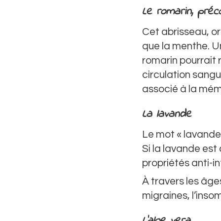
Le romarin, pré
Cet abrisseau, or
que la menthe. U
romarin pourrait r
circulation sangu
associé à la mém
La lavande
Le mot « lavande »
Si la lavande es
propriétés anti-i
À travers les âges
migraines, l’inso
L’aloe vera