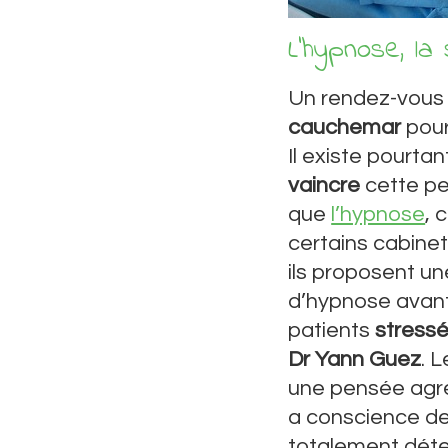
L’hypnose, la 
Un rendez-vous
cauchemar
pour
Il existe pourta
vaincre
cette peu
que
l’hypnose
, 
certains cabinet
ils proposent un
d’hypnose avant
patients
stress
Dr Yann Guez
. 
une pensée agré
a conscience des
totalement dét