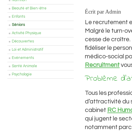
Nutrition
Beauté et Bien-être
Écrit par Admin
Enfants
Le recrutement e
Séniors
Malgré le turn-ov
Activité Physique
cesse de croître.
Découvertes
fidéliser le pers
Loi et Administratif
médico-social po
Evénements
Recruitment
vous
Santé Animale
Psychologie
Problème d’at
Tous les professi
d’attractivité du 
cabinet
RC Huma
qui jugent le sec
notamment parce 