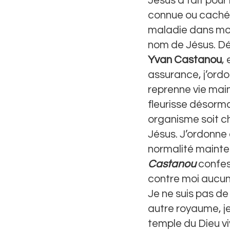
Jésus a fait pour
connue ou cachée
maladie dans mon
nom de Jésus. Dé
Yvan Castanou
,
assurance, j’ord
reprenne vie mai
fleurisse désorm
organisme soit c
Jésus. J’ordonne
normalité mainte
Castanou
confes
contre moi aucu
Je ne suis pas d
autre royaume, je
temple du Dieu vi