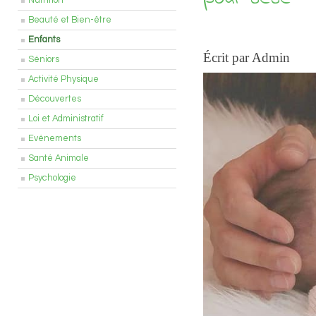
Nutrition
Beauté et Bien-être
Enfants
Écrit par Admin
Séniors
Activité Physique
Découvertes
Loi et Administratif
Evénements
Santé Animale
Psychologie