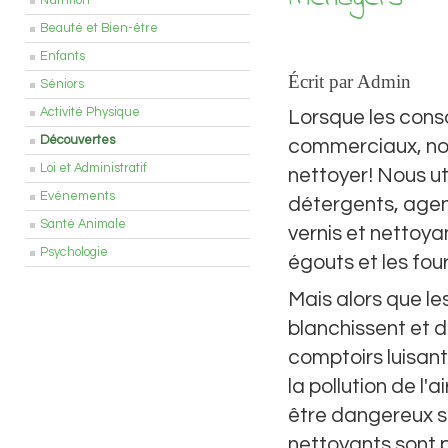
Nutrition
Beauté et Bien-être
Enfants
Écrit par Admin
Séniors
Activité Physique
Lorsque les con
Découvertes
commerciaux, nou
Loi et Administratif
nettoyer! Nous ut
Evénements
détergents, agen
Santé Animale
vernis et nettoyan
Psychologie
égouts et les fou
Mais alors que l
blanchissent et d
comptoirs luisan
la pollution de l'
être dangereux s'i
nettoyants sont p