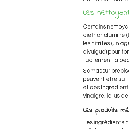
Les nettoyan
Certains nettoya
diéthanolamine (
les nitrites (un 
divulgué) pour f
facilement la pe
Samassur précise
peuvent être sat
et des ingrédient
vinaigre, le jus d
Les produits mé
Les ingrédients c