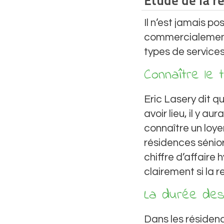
Etude de la r
Il n’est jamais p
commercialement
types de services 
Connaître le 
Eric Lasery dit q
avoir lieu, il y 
connaître un loyer
résidences sénior
chiffre d’affaire 
clairement si la r
La durée de
Dans les résidenc