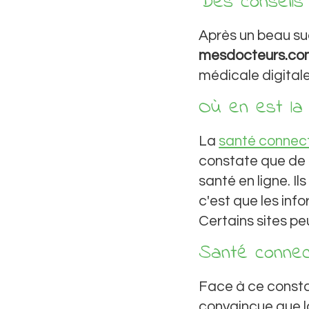
Des conseil
Après un beau 
mesdocteurs.co
médicale digital
Où en est la 
La
santé connec
constate que de p
santé en ligne. I
c'est que les info
Certains sites p
Santé conne
Face à ce consta
convaincue que la