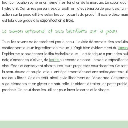
leur composition varie énormément en fonction de la marque. Le savon quant 
hydratant. Certaines personnes qui souffrent d’eczéma ou de psoriasis l’uti
action sur la peau diffère selon les composants du produit. Il existe désorma
est fabriqué grâce à la
saponification à froid
.
Le savon artisanal et ses bienfaits sur la peau
Tous les savons ne dessèchent pas la peau. Il existe désormais des produit
contiennent aucun ingrédient chimique. Il s’agit bien évidemment du
savon
l’épiderme sans décaper le film hydrolipidique. Il est fabriqué à partir des h
noix, d’amandes, d’olives, de
karité
ou encore de coco. Lors de la saponificati
chauffées et conservent alors toutes leurs propriétés nourrissantes. Ce son
la peau douce et souple et qui ont également des actions antioxydantes qui
radicaux libres. Cela ralentit ainsi le vieillissement de l’épiderme. Ces savo
oligo-éléments et en glycérine naturelle .Ils aident à traiter les petits pr
psoriasis. On peut donc les utiliser pour laver le corps et le visage.