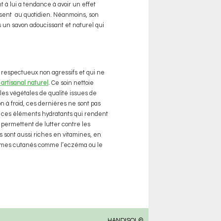
à lui a tendance à avoir un effet
lisent au quotidien. Néanmoins, son
is un savon adoucissant et naturel qui
s respectueux non agressifs et qui ne
 artisanal naturel
. Ce soin nettoie
uiles végétales de qualité issues de
on à froid, ces dernières ne sont pas
t ces éléments hydratants
qui rendent
 permettent de lutter contre les
ns sont aussi riches en vitamines, en
oblèmes cutanés comme l’eczéma ou le
HANDISOL©